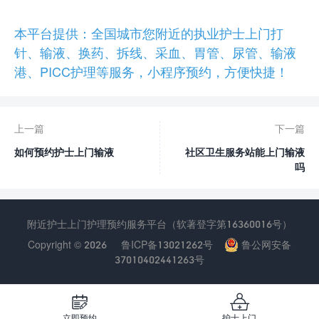
本平台提供：全国城市您附近的执业护士上门打
针、输液、换药、拆线、采血、胃管、尿管、输液
港、PICC护理等服务，小程序预约，方便快捷！
上一篇
下一篇
如何预约护士上门输液
社区卫生服务站能上门输液
吗
附近护士上门护理预约服务平台（软著登字第16360016号）
Copyright © 2026
鲁ICP备13021262号
鲁公网安备
37010402441263号


立即预约
护士上门